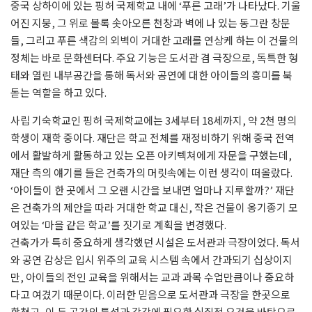
중국 상하이에 있는 핑허 국제학교 내에 ‘푸른 고래’가 나타났다. 기울
어진 지붕, 그 위로 볼록 솟아오른 천창과 벽에 나 있는 동그란 창문
들, 그리고 푸른 색감의 외벽이 거대한 고래를 연상케 하는 이 건물의
정체는 바로 문화센터다. 주요 기능은 도서관 겸 극장으로, 독특한 형
태와 열린 내부공간을 통해 독서와 공연에 대한 아이들의 흥미를 북
돋는 역할을 하고 있다.
사립 기숙학교인 핑허 국제학교에는 3세부터 18세까지, 약 2천 명의
학생이 재학 중이다. 재단은 학교 전체를 재정비하기 위해 중국 전역
에서 활발하게 활동하고 있는 오픈 아키텍쳐에게 자문을 구했는데,
재단 측의 얘기를 들은 건축가의 머릿속에는 이런 생각이 떠올랐다.
‘아이들이 한 곳에서 그 오랜 시간을 보내면 얼마나 지루할까?’ 재단
은 건축가의 제안을 따라 거대한 학교 대신, 작은 건물이 옹기종기 모
여있는 ‘마을 같은 학교’를 짓기로 계획을 변경했다.
건축가가 특히 중요하게 생각했던 시설은 도서관과 극장이었다. 독서
와 공연 감상은 입시 위주의 교육 시스템 속에서 간과되기 십상이지
만, 아이들의 전인 교육을 위해서는 교과 과목 수업만큼이나 중요하
다고 여겼기 때문이다. 이러한 믿음으로 도서관과 극장을 한곳으로
합쳤고, 이 두 공간의 특성과 각각에 필요한 실질적 요건을 바탕으로