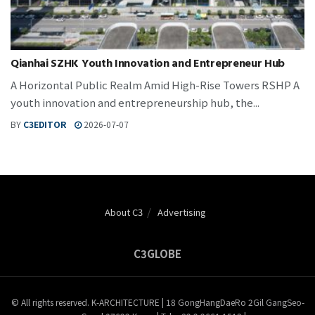
Qianhai SZHK Youth Innovation and Entrepreneur Hub
A Horizontal Public Realm Amid High-Rise Towers RSHP A
youth innovation and entrepreneurship hub, the...
BY
C3EDITOR
2026-07-07
About C3
Advertising
C3GLOBE
© All rights reserved. K-ARCHITECTURE | 18 GongHangDaeRo 2Gil GangSeo-