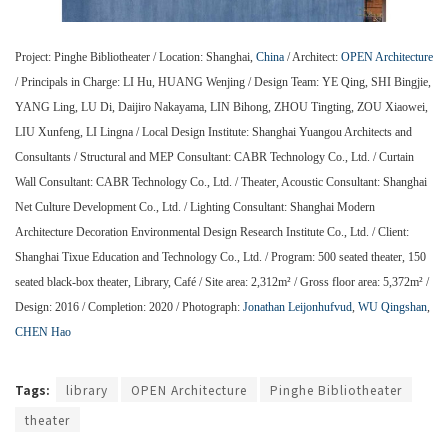
Project: Pinghe Bibliotheater / Location: Shanghai,
China
/ Architect:
OPEN Architecture
/ Principals in Charge: LI Hu, HUANG Wenjing / Design Team: YE Qing, SHI Bingjie,
YANG Ling, LU Di, Daijiro Nakayama, LIN Bihong, ZHOU Tingting, ZOU Xiaowei,
LIU Xunfeng, LI Lingna / Local Design Institute: Shanghai Yuangou Architects and
Consultants / Structural and MEP Consultant: CABR Technology Co., Ltd. / Curtain
Wall Consultant: CABR Technology Co., Ltd. / Theater, Acoustic Consultant: Shanghai
Net Culture Development Co., Ltd. / Lighting Consultant: Shanghai Modern
Architecture Decoration Environmental Design Research Institute Co., Ltd. / Client:
Shanghai Tixue Education and Technology Co., Ltd. / Program: 500 seated theater, 150
seated black-box theater, Library, Café / Site area: 2,312m² / Gross floor area: 5,372m² /
Design: 2016 / Completion: 2020 / Photograph:
Jonathan Leijonhufvud
,
WU Qingshan
,
CHEN Hao
Tags:
library
OPEN Architecture
Pinghe Bibliotheater
theater