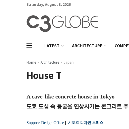
Saturday, August 8, 2026
LATEST
ARCHITECTURE
COMPE
Home
Architecture
Japan
House T
A cave-like concrete house in Tokyo
도쿄 도심 속 동굴을 연상시키는 콘크리트 
|
서포즈 디자인 오피스
Suppose Design Office