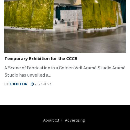
Temporary Exhibition for the CCCB
A Scene of Fabrication in a Golden Veil Aramé Studio Aramé
Studio has unveiled a...
BY
C3EDITOR
2026-07-21
About C3
Advertising