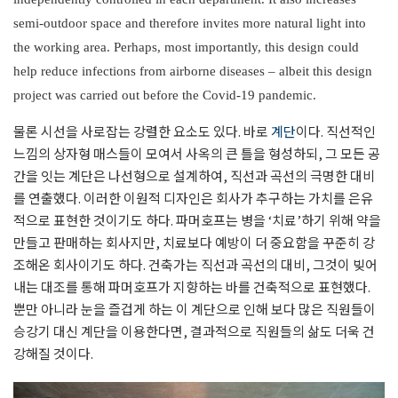
semi-outdoor space and therefore invites more natural light into
the working area. Perhaps, most importantly, this design could
help reduce infections from airborne diseases – albeit this design
project was carried out before the Covid-19 pandemic.
물론 시선을 사로잡는 강렬한 요소도 있다. 바로
계단
이다. 직선적인
느낌의 상자형 매스들이 모여서 사옥의 큰 틀을 형성하되, 그 모든 공
간을 잇는 계단은 나선형으로 설계하여, 직선과 곡선의 극명한 대비
를 연출했다. 이러한 이원적 디자인은 회사가 추구하는 가치를 은유
적으로 표현한 것이기도 하다. 파머호프는 병을 ‘치료’하기 위해 약을
만들고 판매하는 회사지만, 치료보다 예방이 더 중요함을 꾸준히 강
조해온 회사이기도 하다. 건축가는 직선과 곡선의 대비, 그것이 빚어
내는 대조를 통해 파머호프가 지향하는 바를 건축적으로 표현했다.
뿐만 아니라 눈을 즐겁게 하는 이 계단으로 인해 보다 많은 직원들이
승강기 대신 계단을 이용한다면, 결과적으로 직원들의 삶도 더욱 건
강해질 것이다.