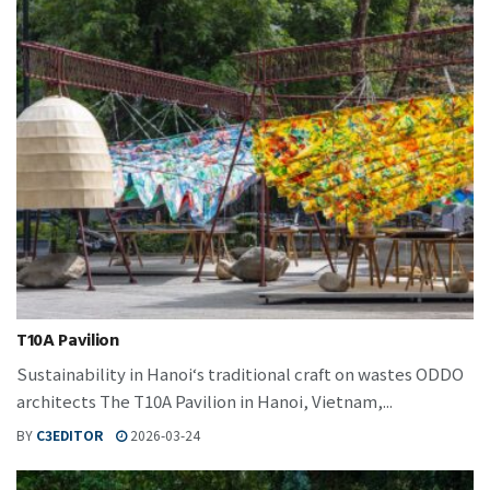
T10A Pavilion
Sustainability in Hanoi‘s traditional craft on wastes ODDO
architects The T10A Pavilion in Hanoi, Vietnam,...
BY
C3EDITOR
2026-03-24