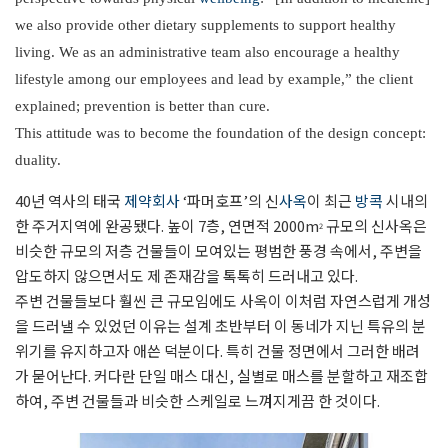
we also provide other dietary supplements to support healthy
living. We as an administrative team also encourage a healthy
lifestyle among our employees and lead by example,” the client
explained; prevention is better than cure.
This attitude was to become the foundation of the design concept:
duality.
40년 역사의 태국
제약회사
‘파머호프’의 신
사옥
이 최근
방콕
시내의
한 주거지역에 완공됐다. 높이 7층, 연면적 2000m
규모의 신사옥은
2
비슷한 규모의 저층 건물들이 모여있는 평범한 풍경 속에서, 주변을
압도하지 않으면서도 제 존재감을 톡톡히 드러내고 있다.
주변 건물들보다 훨씬 큰 규모임에도 사옥이 이처럼 자연스럽게 개성
을 드러낼 수 있었던 이유는 설계 초반부터 이 동네가 지닌 특유의 분
위기를 유지하고자 애쓴 덕분이다. 특히 건물 정면에서 그러한 배려
가 묻어난다. 커다란 단일 매스 대신, 실별로 매스를 분할하고 재조합
하여, 주변 건물들과 비슷한 스케일로 느껴지게끔 한 것이다.