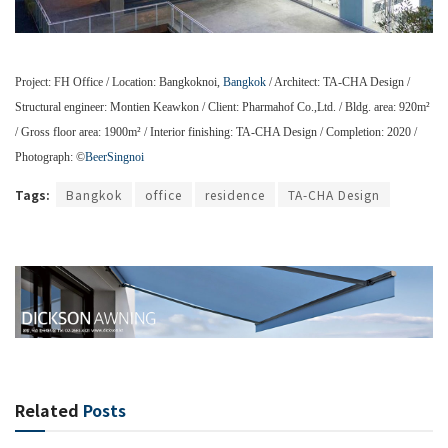
Project: FH Office / Location: Bangkoknoi,
Bangkok
/ Architect: TA-CHA Design /
Structural engineer: Montien Keawkon / Client: Pharmahof Co.,Ltd. / Bldg. area: 920m²
/ Gross floor area: 1900m² / Interior finishing: TA-CHA Design / Completion: 2020 /
Photograph: ©
BeerSingnoi
Tags:
Bangkok
office
residence
TA-CHA Design
Related
Posts