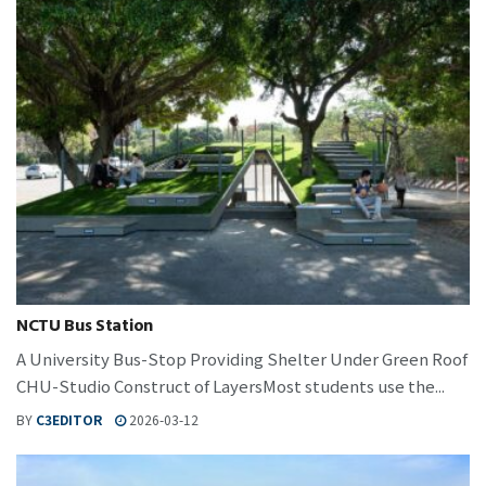
NCTU Bus Station
A University Bus-Stop Providing Shelter Under Green Roof
CHU-Studio Construct of LayersMost students use the...
BY
C3EDITOR
2026-03-12