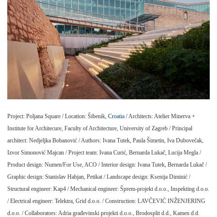
Project: Poljana Square / Location: Šibenik,
Croatia
/ Architects: Atelier Minerva +
Institute for Architecure, Faculty of Architecture, University of Zagreb / Principal
architect: Nedjeljka Bobanović / Authors: Ivana Tutek, Paula Šimetin, Iva Dubovečak,
Izvor Simonović Majcan / Project team: Ivana Curić, Bernarda Lukač, Lucija Megla /
Product design: Numen/For Use, ACO / Interior design: Ivana Tutek, Bernarda Lukač /
Graphic design: Stanislav Habjan, Petikat / Landscape design: Ksenija Diminić /
Structural engineer: Kap4 / Mechanical engineer: Šprem-projekt d.o.o., Inspekting d.o.o.
/ Electrical engineer: Telektra, Grid d.o.o. / Construction: LAVČEVIĆ INŽENJERING
d.o.o. / Collaborators: Adria građevinski projekti d.o.o., Brodosplit d.d., Kamen d.d.