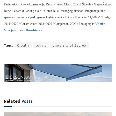
Pazin, ACO,Drvene konstrukcije, Duly, Niveto / Client: City of Šibenik / Mayor Željko
Burić + Gradski Parking d.o.o. / Goran Bulat, managing director / Program: public
space, archaeological park, garage/logistics centre / Gross floor area: 11,800m² / Design:
2011~2020 / Construction: 2018~2020 / Completion: 2020 / Photograph: ©
Marko
Mihaljević
,
Ervin Husedzinović
Tags:
Croatia
square
University of Zagreb
Related
Posts