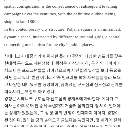
spatial configuration is the consequence of subsequent levelling
campaigns over the centuries, with the definitive outline taking
shape in late 1800s.
In the contemporary city structure, Poljana square is an unframed,
dynamic space, intersected by different routes and grids, a central
connecting mechanism for the city’s public places.
시베니크 시내 중심가에 위치한 폴라냐 광장이 다양한 인프라를 갖춘
현대적 공간으로 재탄생했다. 광장은 지상과 지하, 두 겹의 레이어에
서로 다른 프로그램들을 담아냄으로써 시민들의 일상을 보다 풍요롭
게 만들고 있다. 뿐만 아니라 각종 인프라를 통해 사람들을 불러 모으
고 다양한 네트워크를 형성하여, 끊어졌던 구도심과 신도심의 관계를
회복시키는 역할도 하고 있다.
광장은 시베니크 구도심과 신도심의 경계부에 자리한다. 게다가 그
역사는 아주 오래 전 중세 무렵까지 거슬러 올라간다. 당시 이 일대에
는 성채가 있었는데, 그 성 문 앞의 빈 땅이 현재까지 이어져 광장이
된 것이다. 원래는 땅의 높이도 지금보다는 높았지만, 몇 세기에 걸쳐
터 고르기를 지속한 결과, 1800년대 후반에 이르러서는 지금과 같은