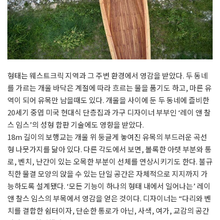
형태는 웨스트크릭 지역과 그 주변 환경에서 영감을 받았다. 두 동네
를 가르는 개울 바닥은 계절에 따라 흐르는 물을 품기도 하고, 마른 유
역이 되어 유목만 남을때도 있다. 개울을 사이에 둔 두 동네에 즐비한
20세기 중엽 미국 현대식 단층집과 가구 디자이너 부부인 ‘레이 앤 찰
스 임스’의 성형 합판 기술에도 영향을 받았다.
18m 길이의 보행교는 개울 위 둥글게 놓여진 유목의 부드러운 곡선
형 나뭇가지를 닮아 있다. 다른 각도에서 보면, 볼록한 아랫 부분와 통
로, 벤치, 난간이 있는 오목한 부분이 선체를 연상시키기도 한다. 불규
칙한 물결 모양의 앉을 수 있는 단일 공간은 자체적으로 지지까지 가
능하도록 설계됐다. ‘모든 기능이 하나의 형태 내에서 일어나는’ 레이
앤 찰스 임스의 부목에서 영감을 얻은 것이다. 디자이너는 “다리와 벤
치를 결합한 쉼터이자, 단순한 통로가 아닌, 사색, 여가, 교감의 공간