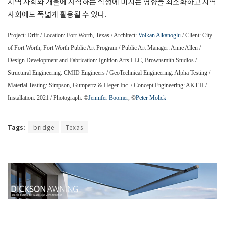
지역 사회와 개울에 서식하는 식생에 미치는 영향을 최소화하고 지역
사회에도 폭넓게 활용될 수 있다.
Project: Drift / Location: Fort Worth, Texas / Architect:
Volkan Alkanoglu
/ Client: City
of Fort Worth, Fort Worth Public Art Program / Public Art Manager: Anne Allen /
Design Development and Fabrication: Ignition Arts LLC, Brownsmith Studios /
Structural Engineering: CMID Engineers / GeoTechnical Engineering: Alpha Testing /
Material Testing: Simpson, Gumpertz & Heger Inc. / Concept Engineering: AKT II /
Installation: 2021 / Photograph: ©
Jennifer Boomer
, ©
Peter Molick
Tags:
bridge
Texas